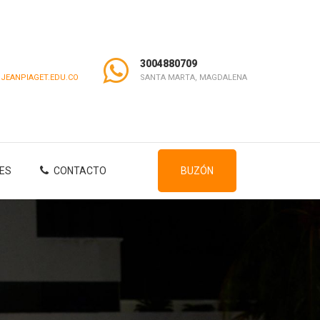
3004880709
JEANPIAGET.EDU.CO
SANTA MARTA, MAGDALENA
ES
CONTACTO
BUZÓN