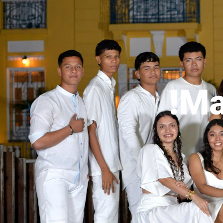
!Ma
Pago