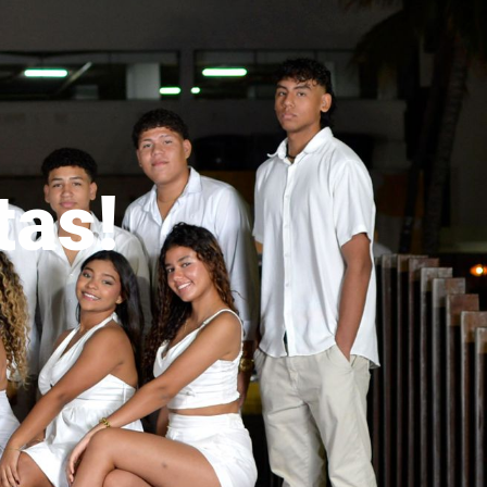
tas!
línea