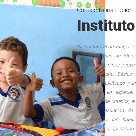
Conoce tu institución
Institut
El instituto Jean Piaget 
legado de más de 36 año
formación de niños y jóven
Básica Primaria, Básica
desarrollo equilibrado y 
estudiantes, en especia
adquisición de criterios, e
tiempo, la asunción de r
problemas, y las habili
participación y aplicación