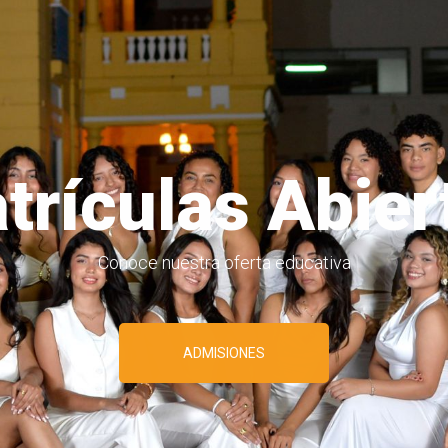
trículas Abier
Conoce nuestra oferta educativa
s seguros en 
ADMISIONES
PAGAR EN LÍNEA