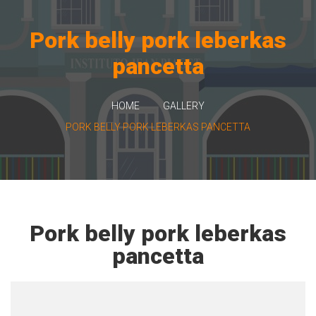
Pork belly pork leberkas
pancetta
HOME
GALLERY
PORK BELLY PORK LEBERKAS PANCETTA
Pork belly pork leberkas
pancetta